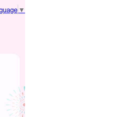
nguage
▼