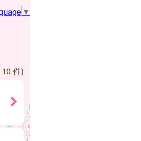
nguage
▼
 10 件)